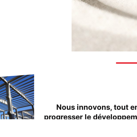
Nous innovons, tout en
progresser le développem
et la protection de l'env