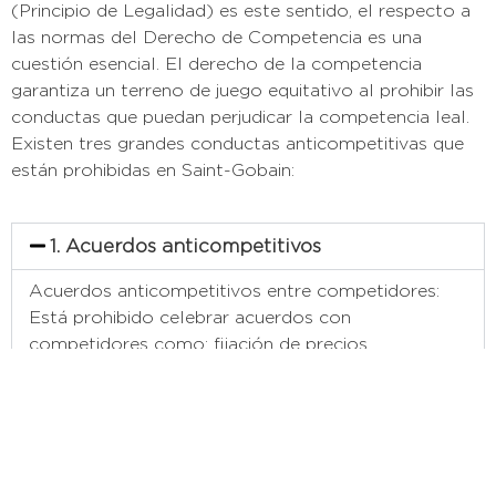
(Principio de Legalidad) es este sentido,
el respecto a
las normas del Derecho de Competencia es una
cuestión esencial
. El derecho de la competencia
garantiza un terreno de juego equitativo al prohibir las
conductas que puedan perjudicar la competencia leal.
Existen tres grandes conductas anticompetitivas que
están prohibidas en Saint-Gobain:
1. Acuerdos anticompetitivos
Acuerdos anticompetitivos entre competidores:
Está prohibido celebrar acuerdos con
competidores como: fijación de precios,
manipulación de licitaciones, reparto de mercados,
limitación de la producción, etc. También está
prohibido intercambiar información sensible desde
el punto de vista de la competencia con los
competidores, y entre proveedores y