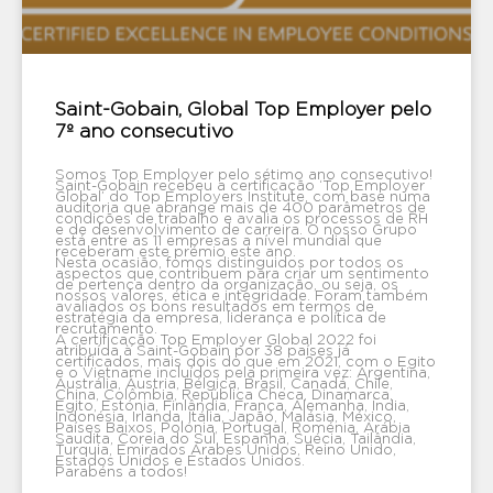
Saint-Gobain, Global Top Employer pelo
7º ano consecutivo
Somos Top Employer pelo sétimo ano consecutivo!
Saint-Gobain recebeu a certificação ‘Top Employer
Global’ do Top Employers Institute, com base numa
auditoria que abrange mais de 400 parâmetros de
condições de trabalho e avalia os processos de RH
e de desenvolvimento de carreira. O nosso Grupo
está entre as 11 empresas a nível mundial que
receberam este prémio este ano.
Nesta ocasião, fomos distinguidos por todos os
aspectos que contribuem para criar um sentimento
de pertença dentro da organização, ou seja, os
nossos valores, ética e integridade. Foram também
avaliados os bons resultados em termos de
estratégia da empresa, liderança e política de
recrutamento.
A certificação Top Employer Global 2022 foi
atribuída à Saint-Gobain por 38 países já
certificados, mais dois do que em 2021, com o Egito
e o Vietname incluídos pela primeira vez: Argentina,
Austrália, Áustria, Bélgica, Brasil, Canadá, Chile,
China, Colômbia, República Checa, Dinamarca,
Egito, Estónia, Finlândia, França, Alemanha, Índia,
Indonésia, Irlanda, Itália, Japão, Malásia, México,
Países Baixos, Polónia, Portugal, Roménia, Arábia
Saudita, Coreia do Sul, Espanha, Suécia, Tailândia,
Turquia, Emirados Árabes Unidos, Reino Unido,
Estados Unidos e Estados Unidos.
Parabéns a todos!