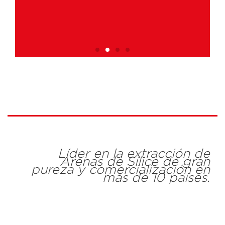
ALIDAD &
CO
INNOVACÓN
Líder en la extracción de
Arenas de Sílice de gran
pureza y comercialización en
más de 10 países.