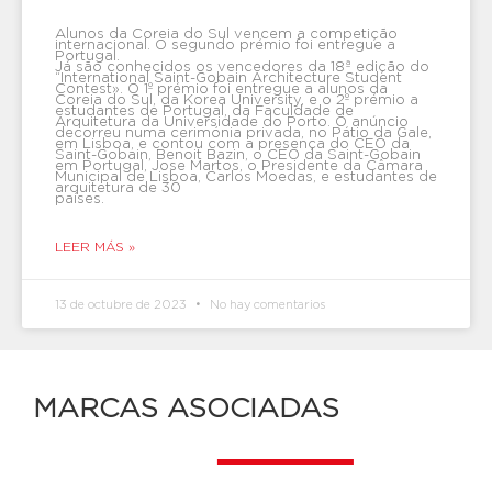
Alunos da Coreia do Sul vencem a competição
internacional. O segundo prémio foi entregue a
Portugal.
Já são conhecidos os vencedores da 18ª edição do
“International Saint-Gobain Architecture Student
Contest». O 1º prémio foi entregue a alunos da
Coreia do Sul, da Korea University, e o 2º prémio a
estudantes de Portugal, da Faculdade de
Arquitetura da Universidade do Porto. O anúncio
decorreu numa cerimónia privada, no Pátio da Gale,
em Lisboa, e contou com a presença do CEO da
Saint-Gobain, Benoit Bazin, o CEO da Saint-Gobain
em Portugal, Jose Martos, o Presidente da Câmara
Municipal de Lisboa, Carlos Moedas, e estudantes de
arquitetura de 30
países.
LEER MÁS »
13 de octubre de 2023
No hay comentarios
MARCAS ASOCIADAS