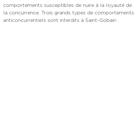
comportements susceptibles de nuire à la loyauté de
la concurrence. Trois grands types de comportements
anticoncurrentiels sont interdits à Saint-Gobain :
1. Accords anticoncurrentiels
Accords anticoncurrentiels entre concurrents : il
est interdit de conclure des accords avec des
concurrents tels que : fixation des prix, truquage
des offres, partage des marchés, limitation de la
production, etc. Il est également interdit
d’échanger des informations sensibles sur le plan
de la concurrence avec des concurrents, ainsi
qu’entre fournisseurs et distributeurs. Il est
également interdit à un fournisseur d’imposer un
prix de revente minimum à ses distributeurs.
2. Abus de position dominante