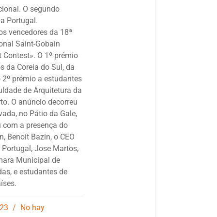
cional. O segundo
 a Portugal.
os vencedores da 18ª
ional Saint-Gobain
t Contest». O 1º prémio
s da Coreia do Sul, da
o 2º prémio a estudantes
uldade de Arquitetura da
to. O anúncio decorreu
ada, no Pátio da Gale,
u com a presença do
, Benoit Bazin, o CEO
Portugal, Jose Martos,
mara Municipal de
as, e estudantes de
aíses.
023
No hay