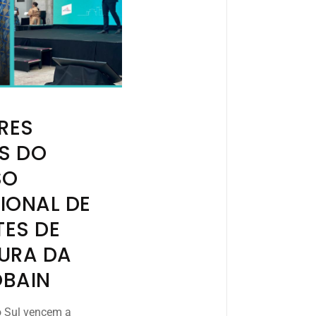
RES
S DO
SO
IONAL DE
ES DE
URA DA
OBAIN
o Sul vencem a