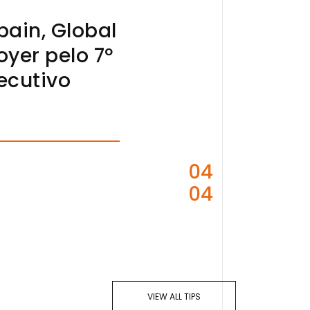
ain, Global
yer pelo 7º
ecutivo
04
04
VIEW ALL TIPS